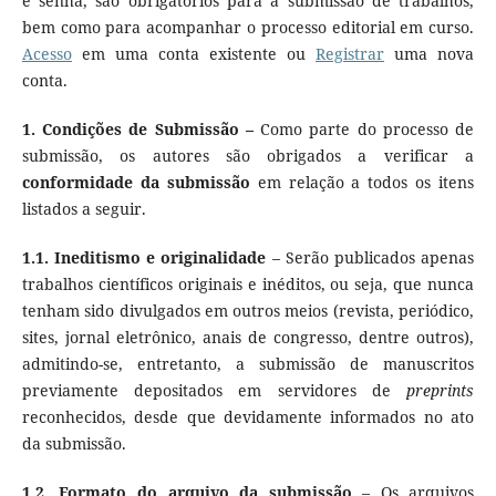
e senha, são obrigatórios para a submissão de trabalhos,
bem como para acompanhar o processo editorial em curso.
Acesso
em uma conta existente ou
Registrar
uma nova
conta.
1. Condições de Submissão –
Como parte do processo de
submissão, os autores são obrigados a verificar a
conformidade da submissão
em relação a todos os itens
listados a seguir.
1.1.
Ineditismo e originalidade
– Serão publicados apenas
trabalhos científicos originais e inéditos, ou seja, que nunca
tenham sido divulgados em outros meios (revista, periódico,
sites, jornal eletrônico, anais de congresso, dentre outros),
admitindo-se, entretanto, a submissão de manuscritos
previamente depositados em servidores de
preprints
reconhecidos, desde que devidamente informados no ato
da submissão.
1.2.
Formato do arquivo da submissão
– Os arquivos