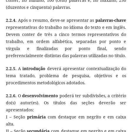
conter, no mínimo, 100 (cem) palavras e, no máximo, 250
(duzentos e cinquenta) palavras.
2.2.4.
Após o resumo, deve-se apresentar as
palavras-chave
representativas do trabalho no idioma do texto e em inglês.
Devem conter de três a cinco termos representativos do
trabalho, em ordem alfabética, separadas por ponto e
vírgula e finalizadas por ponto final, sendo
preferencialmente distintas das palavras utilizadas no título.
2.2.5.
A
introdução
deverá apresentar contextualização do
tema tratado, problema de pesquisa, objetivos e os
procedimentos metodológicos adotados.
2.2.6.
O
desenvolvimento
poderá ter subdivisões, a critério
do(s) autor(es). Os títulos das seções deverão ser
apresentados:
I – Seção
primária
com destaque em negrito e em caixa
alta.
II – Seção
secundária
com destaque em negrito e em caixa