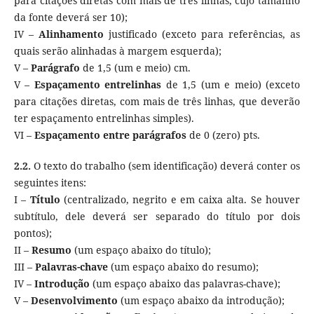
para citações diretas com mais de três linhas, cujo tamanho
da fonte deverá ser 10);
IV –
Alinhamento
justificado (exceto para referências, as
quais serão alinhadas à margem esquerda);
V –
Parágrafo
de 1,5 (um e meio) cm.
V –
Espaçamento
entrelinhas
de 1,5 (um e meio) (exceto
para citações diretas, com mais de três linhas, que deverão
ter espaçamento entrelinhas simples).
VI –
Espaçamento
entre
parágrafos
de 0 (zero) pts.
2.2.
O texto do trabalho (sem identificação) deverá conter os
seguintes itens:
I –
Título
(centralizado, negrito e em caixa alta. Se houver
subtítulo, dele deverá ser separado do título por dois
pontos);
II –
Resumo
(um espaço abaixo do título);
III –
Palavras-chave
(um espaço abaixo do resumo);
IV –
Introdução
(um espaço abaixo das palavras-chave);
V –
Desenvolvimento
(um espaço abaixo da introdução);