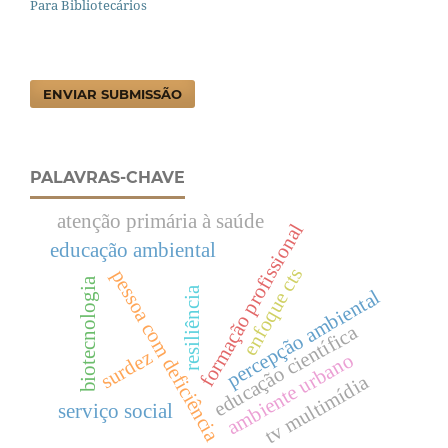
Para Bibliotecários
ENVIAR SUBMISSÃO
PALAVRAS-CHAVE
atenção primária à saúde
formação profissional
educação ambiental
enfoque cts
pessoa com deficiência
biotecnologia
resiliência
percepção ambiental
educação científica
surdez
ambiente urbano
tv multimídia
serviço social