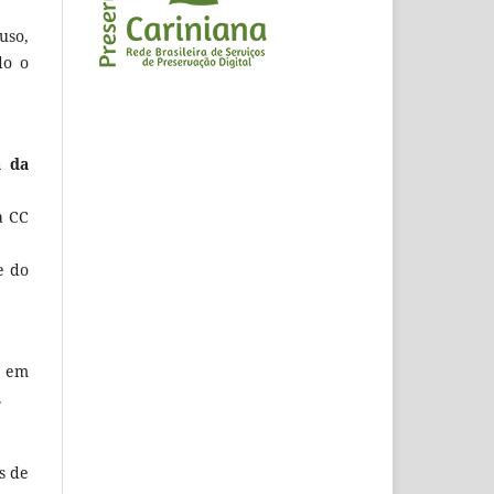
uso,
do o
a da
a CC
e do
, em
.
s de