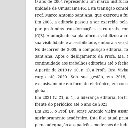
O ano de 2004 representou um marco institucion
unidade de Umuarama-PR. Esta transição consoli
Prof. Marco Antonio Sant’Ana, que exerceu a fu
Em 2006, a editoria passou a ser exercida pela
por profundas transformações estruturais, c
(OJS). A adoção dessa plataforma viabilizou a c
sua visibilidade e acessibilidade, embora a ve
No decorrer de 2009, a composição editorial f
Sant’Ana. Após o desligamento da Profa. Ma. 
continuidade aos trabalhos editoriais até o fe
A partir de 2010 (v. 10, n. 1), a Profa. Dra. V
cargo até 2020. Sob sua gestão, em 2018, 
exclusivamente em formato eletrônico, em cons
global.
Em 2021 (v. 21, n. 1), a liderança editorial foi 
frente do periódico até o ano de 2023.
Em 2025, o Prof. Dr. Jorge Antonio Vieira ass
aprimoramento acadêmico. Esta fase atual priori
plena adequação aos padrões modernos de index