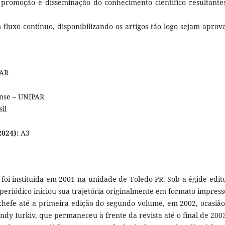
a promoção e disseminação do conhecimento científico resultante
fluxo contínuo, disponibilizando os artigos tão logo sejam aprov
PAR
nse – UNIPAR
il
2024):
A3
foi instituída em 2001 na unidade de Toledo-PR. Sob a égide edito
 periódico iniciou sua trajetória originalmente em formato impress
a-chefe até a primeira edição do segundo volume, em 2002, ocasiã
ondy Iurkiv, que permaneceu à frente da revista até o final de 200