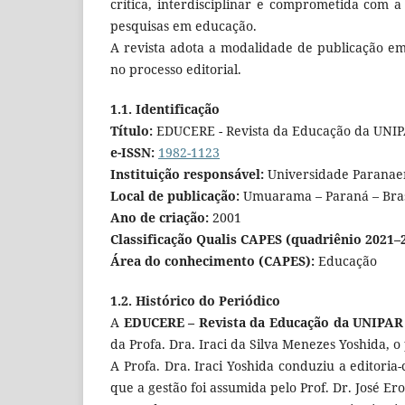
crítica, interdisciplinar e comprometida com 
pesquisas em educação.
A revista adota a modalidade de publicação em 
no processo editorial.
1.1. Identificação
Título:
EDUCERE - Revista da Educação da UNI
e-ISSN:
1982-1123
Instituição responsável:
Universidade Paranae
Local de publicação:
Umuarama – Paraná – Bras
Ano de criação:
2001
Classificação Qualis CAPES (quadriênio 2021–
Área do conhecimento (CAPES):
Educação
1.2. Histórico do Periódico
A
EDUCERE – Revista da Educação
da UNIPAR
da Profa. Dra. Iraci da Silva Menezes Yoshida, o
A Profa. Dra. Iraci Yoshida conduziu a editori
que a gestão foi assumida pelo Prof. Dr. José Er