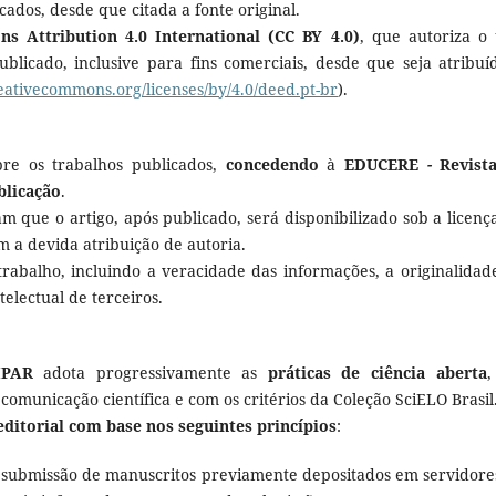
cados, desde que citada a fonte original.
s Attribution 4.0 International (CC BY 4.0)
, que autoriza o 
licado, inclusive para fins comerciais, desde que seja atribuí
reativecommons.org/licenses/by/4.0/deed.pt-br
).
re os trabalhos publicados,
concedendo
à
EDUCERE
-
Revist
blicação
.
 que o artigo, após publicado, será disponibilizado sob a licenç
om a devida atribuição de autoria.
rabalho, incluindo a veracidade das informações, a originalidad
telectual de terceiros.
IPAR
adota progressivamente as
práticas de ciência aberta
comunicação científica e com os critérios da Coleção SciELO Brasil
 editorial com base nos seguintes princípios
:
a submissão de manuscritos previamente depositados em servidore