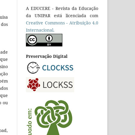
A EDUCERE - Revista da Educação
da UNIPAR está licenciada com
uisa
Cr
eative
Commons - Atribuição 4.0
 dos
Internacional.
dade
Preservação Digital
 que
sino
ação
mbém
ados
 que
o ou
oad,