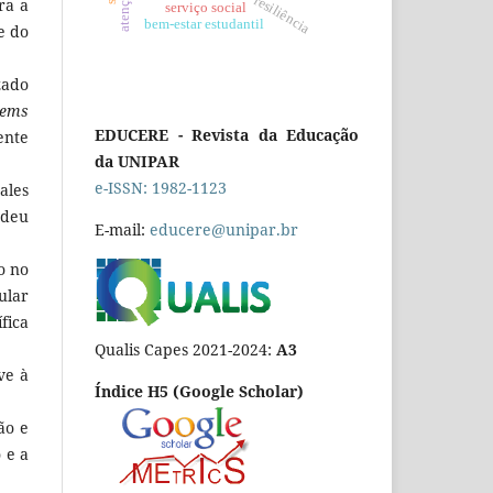
resiliência
ra a
serviço social
bem-estar estudantil
e do
zado
tems
EDUCERE - Revista da Educação
ente
da UNIPAR
e-ISSN: 1982-1123
ales
 deu
E-mail:
educere@unipar.br
o no
ular
fica
Qualis Capes 2021-2024:
A3
ve à
Índice H5 (Google Scholar)
ão e
 e a