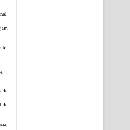
nal,
ejam
ndo,
tes,
rado
l do
cia,