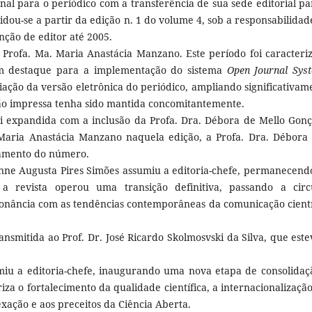
al para o periódico com a transferência de sua sede editorial pa
dou-se a partir da edição n. 1 do volume 4, sob a responsabilidad
nção de editor até 2005.
 Profa. Ma. Maria Anastácia Manzano. Este período foi caracteri
om destaque para a implementação do sistema
Open Journal Sys
riação da versão eletrônica do periódico, ampliando significativam
rsão impressa tenha sido mantida concomitantemente.
oi expandida com a inclusão da Profa. Dra. Débora de Mello Gonç
Maria Anastácia Manzano naquela edição, a Profa. Dra. Débora
chamento do número.
ivianne Augusta Pires Simões assumiu a editoria-chefe, permanecend
a revista operou uma transição definitiva, passando a circ
onância com as tendências contemporâneas da comunicação cientí
transmitida ao Prof. Dr. José Ricardo Skolmosvski da Silva, que este
umiu a editoria-chefe, inaugurando uma nova etapa de consolidaç
za o fortalecimento da qualidade científica, a internacionalização
ação e aos preceitos da Ciência Aberta.