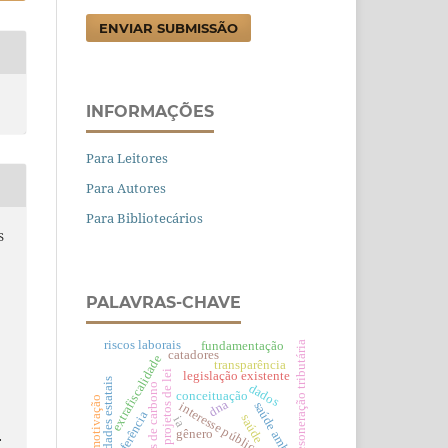
ENVIAR SUBMISSÃO
INFORMAÇÕES
Para Leitores
Para Autores
Para Bibliotecários
S
PALAVRAS-CHAVE
riscos laborais
desoneração tributária
fundamentação
catadores
extrafiscalidade
transparência
projetos de lei
legislação existente
capacidades estatais
créditos de carbono
dados
conceituação
motivação
dna
saúde ambiental
interesse público
referência
saúde
ia
gênero
.