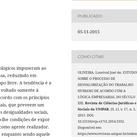
PUBLICADO
05-11-2015
COMO CITAR
nológicos impuseram ao
OLIVEIRA, Lourival José de. ESTUDO
nsa, reduzindo em
SOBRE O PROCESSO DE
po livre. A tendência é a
DESVALORIZAÇÃO DO TRABALHO
 voltado somente à
HUMANO DE ACORDO COM A
cordo com os princípios
LÓGICA EMPRESARIAL DO SÉCULO
XXI.
Revista de Ciências Jurídicas e
ociais, que preveem um
Sociais da UNIPAR
,
[S. l.]
, v. 17, n. 1,
 desigualdades sociais,
2015. DOI:
lhe condições de expor
10.25110/rcjs.v17i1.2014.5352.
l como agente realizador.
Disponível em:
, enquanto sendo aquele
https://www.revistas.unipar.br/index