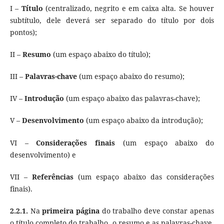
I –
Título
(centralizado, negrito e em caixa alta. Se houver
subtítulo, dele deverá ser separado do título por dois
pontos);
II –
Resumo
(um espaço abaixo do título);
III –
Palavras-chave
(um espaço abaixo do resumo);
IV –
Introdução
(um espaço abaixo das palavras-chave);
V –
Desenvolvimento
(um espaço abaixo da introdução);
VI –
Considerações
finais
(um espaço abaixo do
desenvolvimento) e
VII –
Referências
(um espaço abaixo das considerações
finais).
2.2.1.
Na
primeira página
do trabalho deve constar apenas
o título completo do trabalho, o resumo e as palavras-chave,