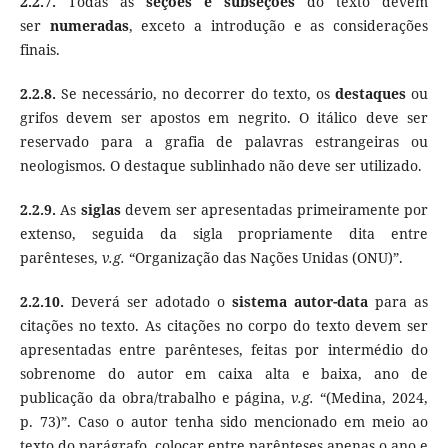
2.2.7.
Todas as
seções e subseções
do texto devem
ser
numeradas
, exceto a introdução e as considerações
finais.
2.2.8.
Se necessário, no decorrer do texto, os
destaques
ou
grifos devem ser apostos em negrito. O itálico deve ser
reservado para a grafia de palavras estrangeiras ou
neologismos. O destaque sublinhado não deve ser utilizado.
2.2.9.
As
siglas
devem ser apresentadas primeiramente por
extenso, seguida da sigla propriamente dita entre
parênteses,
v.g.
“Organização das Nações Unidas (ONU)”.
2.2.10.
Deverá ser adotado o
sistema autor-data
para as
citações no texto. As citações no corpo do texto devem ser
apresentadas entre parênteses, feitas por intermédio do
sobrenome do autor em caixa alta e baixa, ano de
publicação da obra/trabalho e página,
v.g.
“(Medina, 2024,
p. 73)”. Caso o autor tenha sido mencionado em meio ao
texto do parágrafo, colocar entre parênteses apenas o ano e