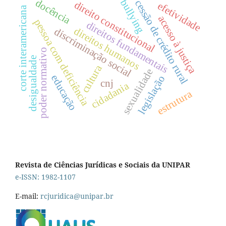
docência
bullying
cessão de crédito rural
direito constitucional
efetividade
corte interamericana
acesso à justiça
pessoa com deficiência
direitos fundamentais
direitos humanos
discriminação social
poder normativo
desigualdade
cultura
sexualidade
educação
legislação
cnj
cidadania
estrutura
Revista de Ciências Jurídicas e Sociais da UNIPAR
e-ISSN: 1982-1107
E-mail:
rcjuridica@unipar.br