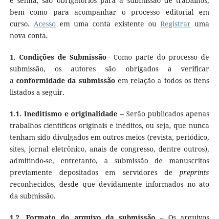
e senha, são obrigatórios para a submissão de trabalhos,
bem como para acompanhar o processo editorial em
curso.
Acesso
em uma conta existente ou
Registrar
uma
nova conta.
1. Condições de Submissão
– Como parte do processo de
submissão, os autores são obrigados a verificar
a
conformidade da submissão
em relação a todos os itens
listados a seguir.
1.1.
Ineditismo e originalidade
– Serão publicados apenas
trabalhos científicos originais e inéditos, ou seja, que nunca
tenham sido divulgados em outros meios (revista, periódico,
sites, jornal eletrônico, anais de congresso, dentre outros),
admitindo-se, entretanto, a submissão de manuscritos
previamente depositados em servidores de
preprints
reconhecidos, desde que devidamente informados no ato
da submissão.
1.2.
Formato do arquivo da submissão
– Os arquivos