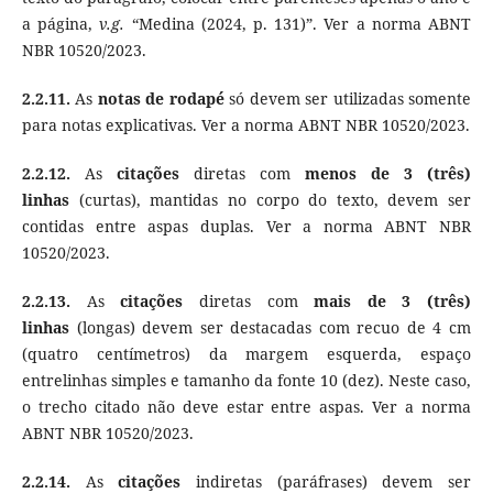
a página,
v.g.
“Medina (2024, p. 131)”. Ver a norma ABNT
NBR 10520/2023.
2.2.11.
As
notas de rodapé
só devem ser utilizadas somente
para notas explicativas. Ver a norma ABNT NBR 10520/2023.
2.2.12.
As
citações
diretas com
menos de 3 (três)
linhas
(curtas), mantidas no corpo do texto, devem ser
contidas entre aspas duplas. Ver a norma ABNT NBR
10520/2023.
2.2.13.
As
citações
diretas com
mais de 3 (três)
linhas
(longas) devem ser destacadas com recuo de 4 cm
(quatro centímetros) da margem esquerda, espaço
entrelinhas simples e tamanho da fonte 10 (dez). Neste caso,
o trecho citado não deve estar entre aspas. Ver a norma
ABNT NBR 10520/2023.
2.2.14.
As
citações
indiretas (paráfrases) devem ser