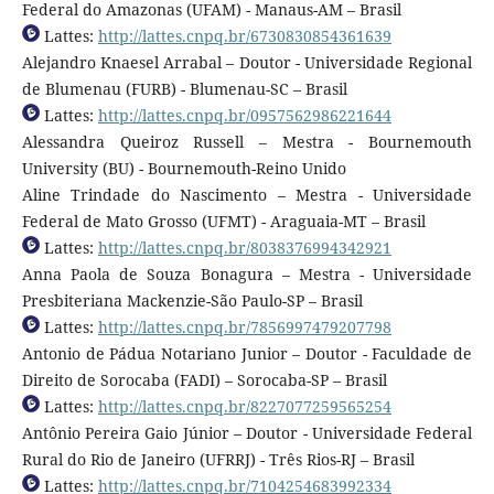
Federal do Amazonas (UFAM) - Manaus-AM – Brasil
Lattes:
http://lattes.cnpq.br/6730830854361639
Alejandro Knaesel Arrabal – Doutor - Universidade Regional
de Blumenau (FURB) - Blumenau-SC – Brasil
Lattes:
http://lattes.cnpq.br/0957562986221644
Alessandra Queiroz Russell – Mestra - Bournemouth
University (BU) - Bournemouth-Reino Unido
Aline Trindade do Nascimento – Mestra - Universidade
Federal de Mato Grosso (UFMT) - Araguaia-MT – Brasil
Lattes:
http://lattes.cnpq.br/8038376994342921
Anna Paola de Souza Bonagura – Mestra - Universidade
Presbiteriana Mackenzie-São Paulo-SP – Brasil
Lattes:
http://lattes.cnpq.br/7856997479207798
Antonio de Pádua Notariano Junior – Doutor - Faculdade de
Direito de Sorocaba (FADI) – Sorocaba-SP – Brasil
Lattes:
http://lattes.cnpq.br/8227077259565254
Antônio Pereira Gaio Júnior – Doutor - Universidade Federal
Rural do Rio de Janeiro (UFRRJ) - Três Rios-RJ – Brasil
Lattes:
http://lattes.cnpq.br/7104254683992334