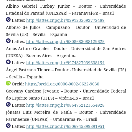
Albino Gabriel Turbay Junior – Doutor - Universidade
Estadual do Paraná (UNESPAR) – Paranavaí-PR – Brasil
Lattes:
http://lattes.cnpq.br/0291235692772489
Alfonso de Julios – Campuzano – Doutor - Universidad de
Sevilla (US) – Sevilla – Espanha
Lattes:
http://lattes.cnpq.br/6808683088129625
Amós Arturo Grajales – Doutor - Universidad de San Andres
(UDESA) - Buenos Aires – Argentina
Lattes:
http://lattes.cnpq.br/9974827939638154
Ángel Pastrana Tinoco – Doutor - Universidad de Sevilla (US)
– Sevilla – Espanha
Orcid:
https://orcid.org/0000-0002-6622-9030
Geovany Cardoso Jeveaux – Doutor - Universidade Federal
do Espírito Santo (UFES) – Vitória-ES – Brasil
Lattes:
http://lattes.cnpq.br/0864752123654928
Jônatas Luiz Moreira de Paula – Doutor - Universidade
Paranaense (UNIPAR) – Umuarama-PR – Brasil
Lattes:
http://lattes.cnpq.br/6506945899891951