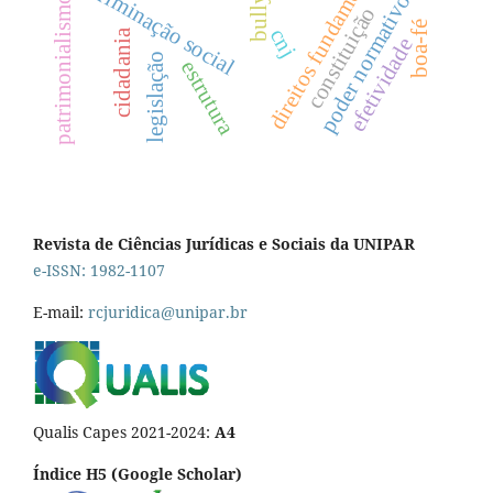
direitos fundamentais
bullying
discriminação social
poder normativo
patrimonialismo
constituição
boa-fé
cnj
cidadania
efetividade
legislação
estrutura
Revista de Ciências Jurídicas e Sociais da UNIPAR
e-ISSN: 1982-1107
E-mail:
rcjuridica@unipar.br
Qualis Capes 2021-2024:
A4
Índice H5 (Google Scholar)