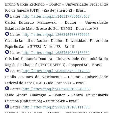
Bruno Garcia Redondo – Doutor – Universidade Federal do
Rio de Janeiro (UFRJ) - Rio de Janeiro-RJ – Brasil
Lattes:
http://lattes.cnpq.br/1463177354473407
Carlos Eduardo Malinowski – Doutor – Universidade
Estadual de Mato Grosso do Sul (UEMS) – Dourados-MS
Lattes:
http://lattes.cnpq.br/2663454388374449
Claudio Ianotti da Rocha – Doutor - Universidade Federal do
Espírito Santo (UFES) - Vitória-ES – Brasil
Lattes:
http://lattes.cnpq.br/6857649862156269
Cristiani Fontanela-Doutora - Universidade Comunitária da
Região de Chapecó (UNOCHAPECÒ) - Chapecó-SC – Brasil
Lattes:
http://lattes.cnpq.br/6369637356217688
Danilo Lovisaro do Nascimento – Doutor - Universidade
Federal do Acre (UFAC) - Rio Branco-AC – Brasil
Lattes:
http://lattes.cnpq.br/6627005192842592
Fábio André Guaragni – Doutor - Centro Universitário
Curitiba (UniCuritiba) – Curitiba-PR – Brasil
Lattes:
http://lattes.cnpq.br/5362513180111586