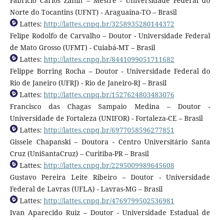
Fabrício Carlos Zanin – Mestre - Universidade Federal do
Norte do Tocantins (UFNT) - Araguaína-TO – Brasil
Lattes:
http://lattes.cnpq.br/3258935280144372
Felipe Rodolfo de Carvalho – Doutor - Universidade Federal
de Mato Grosso (UFMT) - Cuiabá-MT – Brasil
Lattes:
http://lattes.cnpq.br/8441099051711682
Felippe Borring Rocha – Doutor - Universidade Federal do
Rio de Janeiro (UFRJ) - Rio de Janeiro-RJ – Brasil
Lattes:
http://lattes.cnpq.br/1527624803483076
Francisco das Chagas Sampaio Medina – Doutor -
Universidade de Fortaleza (UNIFOR) - Fortaleza-CE – Brasil
Lattes:
http://lattes.cnpq.br/6977058596277851
Gissele Chapanski – Doutora - Centro Universitário Santa
Cruz (UniSantaCruz) – Curitiba-PR – Brasil
Lattes:
http://lattes.cnpq.br/2295009989645608
Gustavo Pereira Leite Ribeiro – Doutor - Universidade
Federal de Lavras (UFLA) - Lavras-MG – Brasil
Lattes:
http://lattes.cnpq.br/4769799502536981
Ivan Aparecido Ruiz – Doutor - Universidade Estadual de