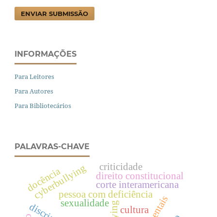
ENVIAR SUBMISSÃO
INFORMAÇÕES
Para Leitores
Para Autores
Para Bibliotecários
PALAVRAS-CHAVE
criticidade
cyberbullying
docência
direito constitucional
corte interamericana
pessoa com deficiência
sexualidade
cultura