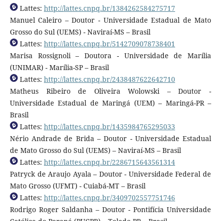
Lattes:
http://lattes.cnpq.br/1384262584275717
Manuel Caleiro – Doutor - Universidade Estadual de Mato
Grosso do Sul (UEMS) - Naviraí-MS – Brasil
Lattes:
http://lattes.cnpq.br/5142709078738401
Marisa Rossignoli – Doutora - Universidade de Marília
(UNIMAR) - Marília-SP – Brasil
Lattes:
http://lattes.cnpq.br/2438487622642710
Matheus Ribeiro de Oliveira Wolowski – Doutor -
Universidade Estadual de Maringá (UEM) – Maringá-PR –
Brasil
Lattes:
http://lattes.cnpq.br/1435984765295033
Nério Andrade de Brida – Doutor - Universidade Estadual
de Mato Grosso do Sul (UEMS) – Naviraí-MS – Brasil
Lattes:
http://lattes.cnpq.br/2286715643561314
Patryck de Araujo Ayala – Doutor - Universidade Federal de
Mato Grosso (UFMT) - Cuiabá-MT – Brasil
Lattes:
http://lattes.cnpq.br/3409702557751746
Rodrigo Roger Saldanha – Doutor - Pontifícia Universidade