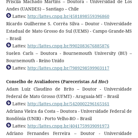
Priscila Machado Martins – Doutora - Universidad de Los
Andes (UANDES) – Santiago – Chile
Lattes:
http://lattes.cnpq.br/4581898559396860
Ricardo Guilherme S. Corrêa Silva – Doutor - Universidade
Estadual de Mato Grosso do Sul (UEMS) - Campo Grande-MS
– Brasil
Lattes:
http://lattes.cnpq.br/9902083676885876
Suelen Carls – Doutora - Bournemouth University (BU) –
Bournemouth - Reino Unido
Lattes:
http://lattes.cnpq.br/7989298599903117
Conselho de Avaliadores (Pareceristas
Ad Hoc
)
Adam Luiz Claudino de Brito – Doutor - Universidade
Federal de Mato Grosso (UFMT) - Araguaia-MT – Brasil
Lattes:
http://lattes.cnpq.br/5420002296165161
Adriana Vieira da Costa – Doutora - Universidade Federal de
Rondônia (UNIR) - Porto Velho-RO – Brasil
Lattes:
http://lattes.cnpq.br/4041759939091973
Adriano Fernandes Ferreira – Doutor - Universidade