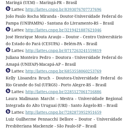
Maringá (UEM) – Maringá-PR – Brasil
Lattes:
http://lattes.cnpq.br/8393076707737696
João Paulo Rocha Miranda - Doutor-Universidade Federal do
Pampa (UNIPAMPA) - Santana do Livramento-RS – Brasil
Lattes:
http://lattes.cnpq.br/3219421887621046
José Henrique Mouta Araujo – Doutor - Centro Universitário
do Estado do Pará (CESUPA) – Belém-PA – Brasil
Lattes:
http://lattes.cnpq.br/0717263241559819
Juliana Monteiro Pedro – Doutora - Universidade Federal do
Amapá (UNIFAP)-Macapá-AP – Brasil
Lattes:
http://lattes.cnpq.br/6853558060253769
Kelly Lissandra Bruch - Doutora-Universidade Federal do
Rio Grande do Sul (UFRGS) - Porto Alegre-RS – Brasil
Lattes:
http://lattes.cnpq.br/2285127061716886
Laura Mallmann Marcht – Mestra - Universidade Regional
Integrada do Alto Uruguai (URI) - Santo Ângelo-RS – Brasil
Lattes:
http://lattes.cnpq.br/7282873952951659
Luiz Guilherme Pennacchi Dellore – Doutor - Universidade
Presbiteriana Mackenzie - São Paulo-SP – Brasil