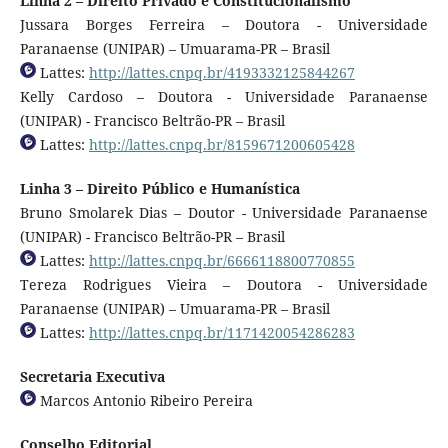
Linha 2 – Direito Privado e Constitucionalismo
Jussara Borges Ferreira – Doutora - Universidade
Paranaense (UNIPAR) – Umuarama-PR – Brasil
Lattes:
http://lattes.cnpq.br/4193332125844267
Kelly Cardoso – Doutora - Universidade Paranaense
(UNIPAR) - Francisco Beltrão-PR – Brasil
Lattes:
http://lattes.cnpq.br/8159671200605428
Linha 3 – Direito Público e Humanística
Bruno Smolarek Dias – Doutor - Universidade Paranaense
(UNIPAR) - Francisco Beltrão-PR – Brasil
Lattes:
http://lattes.cnpq.br/6666118800770855
Tereza Rodrigues Vieira – Doutora - Universidade
Paranaense (UNIPAR) – Umuarama-PR – Brasil
Lattes:
http://lattes.cnpq.br/1171420054286283
Secretaria Executiva
Marcos Antonio Ribeiro Pereira
Conselho Editorial