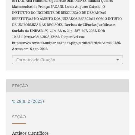
BITTAR, Ana Francisca Figueiredo Dias; NUNES, Sâmara Queiroz
Mascarenhas de França; PAGANI, Lucas Augusto Gaioski. O
INSTITUTO DO INCIDENTE DE RESOLUÇÃO DE DEMANDAS
REPETITIVAS NO ÂMBITO DOS JUIZADOS ESPECIAIS COM O INTUITO
DE UNIFORMIZAR AS DECISÕES.
Revista de Ciências Jurídicas e
Sociais da UNIPAR
,
[S. l.]
, v. 28, n. 2, p. 587–607, 2025. DOI:
10.25110/rcjs.v28i2.2025-12486. Disponível em:
https://www.revistas.unipar.br/index.php/juridica/article/view/12486.
Acesso em: 6 ago. 2026.
Fomatos de Citação
EDIÇÃO
v. 28 n. 2 (2025)
SEÇÃO
Artigos Científicos