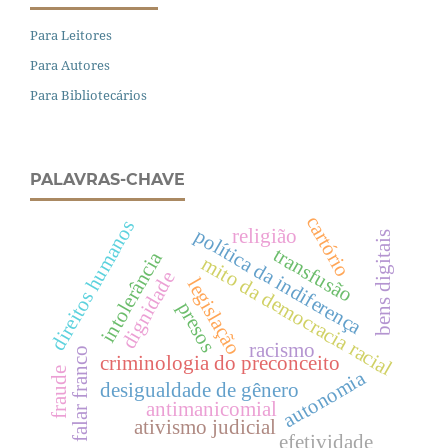
Para Leitores
Para Autores
Para Bibliotecários
PALAVRAS-CHAVE
cartório
direitos humanos
política da indiferença
religião
bens digitais
transfusão
intolerância
mito da democracia racial
dignidade
legislação
presos
racismo
o falar franco
criminologia do preconceito
fraude
autonomia
desigualdade de gênero
antimanicomial
ativismo judicial
efetividade