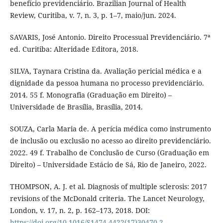
benefício previdenciário. Brazilian Journal of Health
Review, Curitiba, v. 7, n. 3, p. 1–7, maio/jun. 2024.
SAVARIS, José Antonio. Direito Processual Previdenciário. 7ª
ed. Curitiba: Alteridade Editora, 2018.
SILVA, Taynara Cristina da. Avaliação pericial médica e a
dignidade da pessoa humana no processo previdenciário.
2014. 55 f. Monografia (Graduação em Direito) –
Universidade de Brasília, Brasília, 2014.
SOUZA, Carla Maria de. A perícia médica como instrumento
de inclusão ou exclusão no acesso ao direito previdenciário.
2022. 49 f. Trabalho de Conclusão de Curso (Graduação em
Direito) – Universidade Estácio de Sá, Rio de Janeiro, 2022.
THOMPSON, A. J. et al. Diagnosis of multiple sclerosis: 2017
revisions of the McDonald criteria. The Lancet Neurology,
London, v. 17, n. 2, p. 162–173, 2018. DOI:
https://doi.org/10.1016/S1474-4422(17)30470-2
.