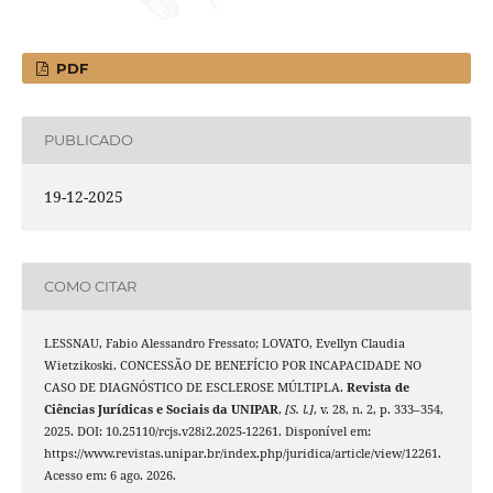
PDF
PUBLICADO
19-12-2025
COMO CITAR
LESSNAU, Fabio Alessandro Fressato; LOVATO, Evellyn Claudia
Wietzikoski. CONCESSÃO DE BENEFÍCIO POR INCAPACIDADE NO
CASO DE DIAGNÓSTICO DE ESCLEROSE MÚLTIPLA.
Revista de
Ciências Jurídicas e Sociais da UNIPAR
,
[S. l.]
, v. 28, n. 2, p. 333–354,
2025. DOI: 10.25110/rcjs.v28i2.2025-12261. Disponível em:
https://www.revistas.unipar.br/index.php/juridica/article/view/12261.
Acesso em: 6 ago. 2026.