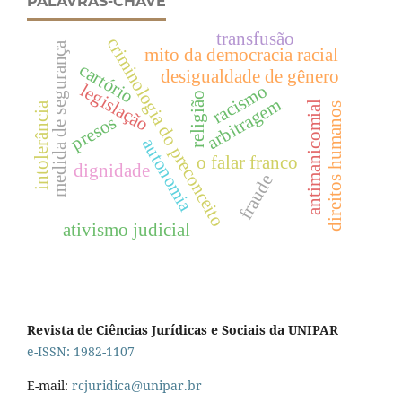
PALAVRAS-CHAVE
transfusão
criminologia do preconceito
medida de segurança
mito da democracia racial
cartório
desigualdade de gênero
legislação
racismo
religião
arbitragem
antimanicomial
intolerância
direitos humanos
presos
autonomia
o falar franco
dignidade
fraude
ativismo judicial
Revista de Ciências Jurídicas e Sociais da UNIPAR
e-ISSN: 1982-1107
E-mail:
rcjuridica@unipar.br