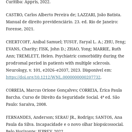
Curitiba: Appris, 2022.
CASTRO, Carlos Alberto Pereira de; LAZZARI, João Batista.
Manual de direito previdenciário. 23. ed. Rio de Janeiro:
Forense, 2021.
CHERTCOFF, Aníbal Samuel; YUSUF, Faryal L. A.; ZHU, Feng;
EVANS, Charity; FISK, John D.; ZHAO, Yong; MARRIE, Ruth
Ann; TREMLETT, Helen. Psychiatric comorbidity during the
prodromal period in patients with multiple sclerosis.
Neurology, v. 101, e2026–e2037, 2023. Disponível em:
https://doi.org/10.1212/WNL.0000000000207732
.
CORREIA, Marcus Orione Gonçalves; CORREIA, Érica Paula
Barcha. Curso de Direito da Seguridade Social. 4ª ed. São
Paulo: Saraiva, 2008.
FERNANDES, Anderson; SERAU JR., Rodrigo; SANTOS, Ana
Paula da Silva. Incapacidade e o novo olhar biopsicossocial.
Belo Horizonte: IEPREV, 2022.