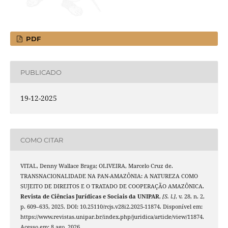
PDF
PUBLICADO
19-12-2025
COMO CITAR
VITAL, Denny Wallace Braga; OLIVEIRA, Marcelo Cruz de.
TRANSNACIONALIDADE NA PAN-AMAZÔNIA: A NATUREZA COMO
SUJEITO DE DIREITOS E O TRATADO DE COOPERAÇÃO AMAZÔNICA.
Revista de Ciências Jurídicas e Sociais da UNIPAR
,
[S. l.]
, v. 28, n. 2,
p. 609–635, 2025. DOI: 10.25110/rcjs.v28i2.2025-11874. Disponível em:
https://www.revistas.unipar.br/index.php/juridica/article/view/11874.
Acesso em: 8 ago. 2026.