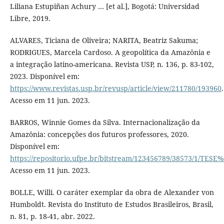
Liliana Estupiñan Achury … [et al.], Bogotá: Universidad
Libre, 2019.
ALVARES, Ticiana de Oliveira; NARITA, Beatriz Sakuma;
RODRIGUES, Marcela Cardoso. A geopolítica da Amazônia e
a integração latino-americana. Revista USP, n. 136, p. 83-102,
2023. Disponível em:
https://www.revistas.usp.br/revusp/article/view/211780/193960
.
Acesso em 11 jun. 2023.
BARROS, Winnie Gomes da Silva. Internacionalização da
Amazônia: concepções dos futuros professores, 2020.
Disponível em:
https://repositorio.ufpe.br/bitstream/123456789/38573/1/
Acesso em 11 jun. 2023.
BOLLE, Willi. O caráter exemplar da obra de Alexander von
Humboldt. Revista do Instituto de Estudos Brasileiros, Brasil,
n. 81, p. 18-41, abr. 2022.