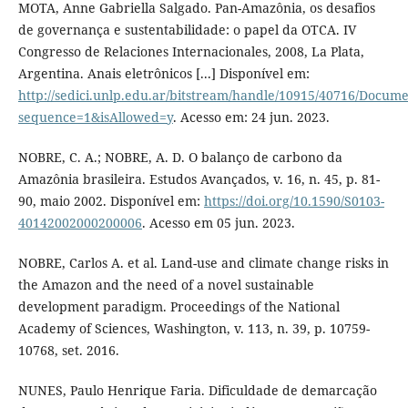
MOTA, Anne Gabriella Salgado. Pan-Amazônia, os desafios
de governança e sustentabilidade: o papel da OTCA. IV
Congresso de Relaciones Internacionales, 2008, La Plata,
Argentina. Anais eletrônicos [...] Disponível em:
http://sedici.unlp.edu.ar/bitstream/handle/10915/40716/Docum
sequence=1&isAllowed=y
. Acesso em: 24 jun. 2023.
NOBRE, C. A.; NOBRE, A. D. O balanço de carbono da
Amazônia brasileira. Estudos Avançados, v. 16, n. 45, p. 81-
90, maio 2002. Disponível em:
https://doi.org/10.1590/S0103-
40142002000200006
. Acesso em 05 jun. 2023.
NOBRE, Carlos A. et al. Land-use and climate change risks in
the Amazon and the need of a novel sustainable
development paradigm. Proceedings of the National
Academy of Sciences, Washington, v. 113, n. 39, p. 10759-
10768, set. 2016.
NUNES, Paulo Henrique Faria. Dificuldade de demarcação