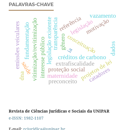
PALAVRAS-CHAVE
vazamento
referência
legislação existente
transparência
motivação
vitimização/revitimização
legislação
emissões veiculares
fundamentação
conceituação
gênero
interesse público
dados
ia
créditos de carbono
projetos de lei
saúde
extrafiscalidade
catadores
proteção social
dna
maternidade
preconceito
Revista de Ciências Jurídicas e Sociais da UNIPAR
e-ISSN: 1982-1107
E-mail:
rcjuridica@unipar.br