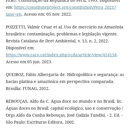
PERU. Constituição da República do Peru, 1993. Disponível
em:
https://constituteproject.org/constitution/Peru_2021?
lang=en
. Acesso em: 05 nov. 2022.
POZZETTI, Valmir César et al. Uso de mercúrio na Amazônia
brasileira: contaminação, problemas e legislação vigente.
Revista Catalana de Dret Ambiental, v. 13, n. 2, 2022.
Disponível em:
https://www.raco.cat/index.php/rcda/article/view/414158
.
Acesso em 05 jun. 2023.
QUEIROZ, Fábio Albergaria de. Hidropolítica e segurança: as
bacias platina e amazônica em perspectiva comparada.
Brasília: FUNAG, 2012.
REBOUÇAS, Aldo da C. Água doce no mundo e no Brasil. In:
Águas doces no Brasil: capital ecológico, uso e conservação /
Orgs Aldo da Cunha Rebouças, José Galizia Tundisi. - 2. Ed. -
São Paulo: Escrituras Editora, 2002.