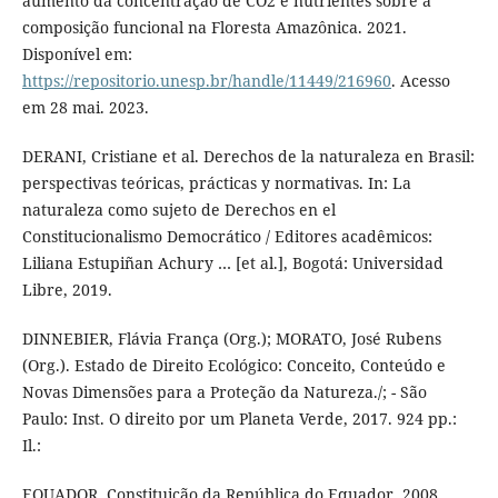
aumento da concentração de CO2 e nutrientes sobre a
composição funcional na Floresta Amazônica. 2021.
Disponível em:
https://repositorio.unesp.br/handle/11449/216960
. Acesso
em 28 mai. 2023.
DERANI, Cristiane et al. Derechos de la naturaleza en Brasil:
perspectivas teóricas, prácticas y normativas. In: La
naturaleza como sujeto de Derechos en el
Constitucionalismo Democrático / Editores acadêmicos:
Liliana Estupiñan Achury … [et al.], Bogotá: Universidad
Libre, 2019.
DINNEBIER, Flávia França (Org.); MORATO, José Rubens
(Org.). Estado de Direito Ecológico: Conceito, Conteúdo e
Novas Dimensões para a Proteção da Natureza./; - São
Paulo: Inst. O direito por um Planeta Verde, 2017. 924 pp.:
Il.:
EQUADOR. Constituição da República do Equador, 2008.