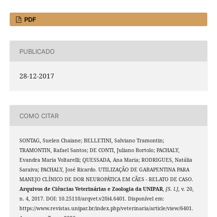
PDF
PUBLICADO
28-12-2017
COMO CITAR
SONTAG, Suelen Chaiane; BELLETINI, Salviano Tramontin;
TRAMONTIN, Rafael Santos; DE CONTI, Juliano Bortolo; PACHALY,
Evandra Maria Voltarelli; QUESSADA, Ana Maria; RODRIGUES, Natália
Saraiva; PACHALY, José Ricardo. UTILIZAÇÃO DE GABAPENTINA PARA
MANEJO CLÍNICO DE DOR NEUROPÁTICA EM CÃES - RELATO DE CASO.
Arquivos de Ciências Veterinárias e Zoologia da UNIPAR
,
[S. l.]
, v. 20,
n. 4, 2017. DOI: 10.25110/arqvet.v20i4.6401. Disponível em:
https://www.revistas.unipar.br/index.php/veterinaria/article/view/6401.