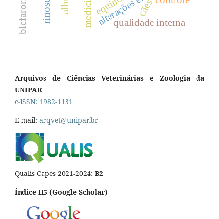
blefarorrafia
cães
qualidade interna
Arquivos de Ciências Veterinárias e Zoologia da
UNIPAR
e-ISSN: 1982-1131
E-mail:
arqvet@unipar.br
Qualis Capes 2021-2024:
B2
Índice H5 (Google Scholar)