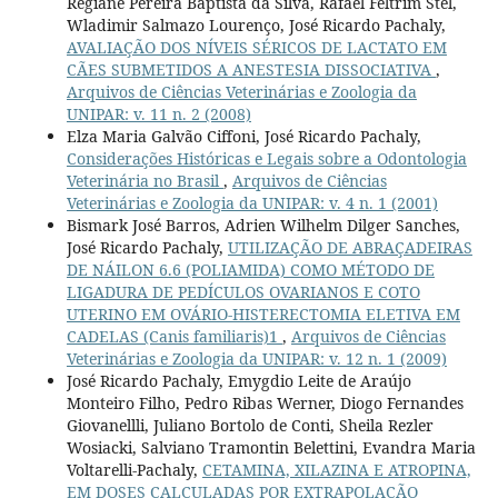
Regiane Pereira Baptista da Silva, Rafael Feltrim Stel,
Wladimir Salmazo Lourenço, José Ricardo Pachaly,
AVALIAÇÃO DOS NÍVEIS SÉRICOS DE LACTATO EM
CÃES SUBMETIDOS A ANESTESIA DISSOCIATIVA
,
Arquivos de Ciências Veterinárias e Zoologia da
UNIPAR: v. 11 n. 2 (2008)
Elza Maria Galvão Ciffoni, José Ricardo Pachaly,
Considerações Históricas e Legais sobre a Odontologia
Veterinária no Brasil
,
Arquivos de Ciências
Veterinárias e Zoologia da UNIPAR: v. 4 n. 1 (2001)
Bismark José Barros, Adrien Wilhelm Dilger Sanches,
José Ricardo Pachaly,
UTILIZAÇÃO DE ABRAÇADEIRAS
DE NÁILON 6.6 (POLIAMIDA) COMO MÉTODO DE
LIGADURA DE PEDÍCULOS OVARIANOS E COTO
UTERINO EM OVÁRIO-HISTERECTOMIA ELETIVA EM
CADELAS (Canis familiaris)1
,
Arquivos de Ciências
Veterinárias e Zoologia da UNIPAR: v. 12 n. 1 (2009)
José Ricardo Pachaly, Emygdio Leite de Araújo
Monteiro Filho, Pedro Ribas Werner, Diogo Fernandes
Giovanellli, Juliano Bortolo de Conti, Sheila Rezler
Wosiacki, Salviano Tramontin Belettini, Evandra Maria
Voltarelli-Pachaly,
CETAMINA, XILAZINA E ATROPINA,
EM DOSES CALCULADAS POR EXTRAPOLAÇÃO