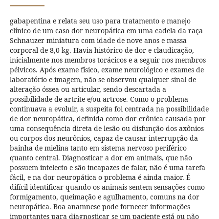
gabapentina e relata seu uso para tratamento e manejo
clínico de um caso dor neuropática em uma cadela da raça
Schnauzer miniatura com idade de nove anos e massa
corporal de 8,0 kg. Havia histórico de dor e claudicação,
inicialmente nos membros torácicos e a seguir nos membros
pélvicos. Após exame físico, exame neurológico e exames de
laboratório e imagem, não se observou qualquer sinal de
alteração óssea ou articular, sendo descartada a
possibilidade de artrite e/ou artrose. Como o problema
continuava a evoluir, a suspeita foi centrada na possibilidade
de dor neuropática, definida como dor crônica causada por
uma consequência direta de lesão ou disfunção dos axônios
ou corpos dos neurônios, capaz de causar interrupção da
bainha de mielina tanto em sistema nervoso periférico
quanto central. Diagnosticar a dor em animais, que não
possuem intelecto e são incapazes de falar, não é uma tarefa
fácil, e na dor neuropática o problema é ainda maior. É
difícil identificar quando os animais sentem sensações como
formigamento, queimação e agulhamento, comuns na dor
neuropática. Boa anamnese pode fornecer informações
importantes para diagnosticar se um paciente está ou não