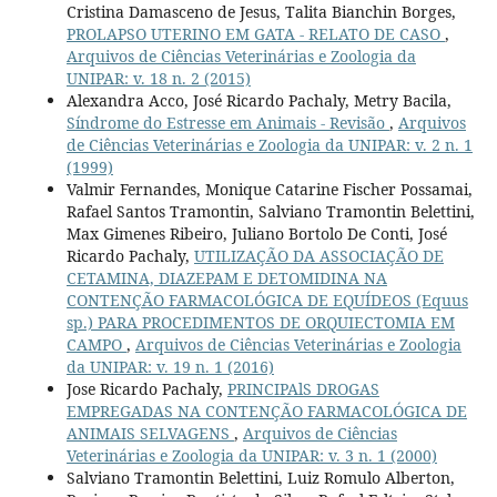
Cristina Damasceno de Jesus, Talita Bianchin Borges,
PROLAPSO UTERINO EM GATA - RELATO DE CASO
,
Arquivos de Ciências Veterinárias e Zoologia da
UNIPAR: v. 18 n. 2 (2015)
Alexandra Acco, José Ricardo Pachaly, Metry Bacila,
Síndrome do Estresse em Animais - Revisão
,
Arquivos
de Ciências Veterinárias e Zoologia da UNIPAR: v. 2 n. 1
(1999)
Valmir Fernandes, Monique Catarine Fischer Possamai,
Rafael Santos Tramontin, Salviano Tramontin Belettini,
Max Gimenes Ribeiro, Juliano Bortolo De Conti, José
Ricardo Pachaly,
UTILIZAÇÃO DA ASSOCIAÇÃO DE
CETAMINA, DIAZEPAM E DETOMIDINA NA
CONTENÇÃO FARMACOLÓGICA DE EQUÍDEOS (Equus
sp.) PARA PROCEDIMENTOS DE ORQUIECTOMIA EM
CAMPO
,
Arquivos de Ciências Veterinárias e Zoologia
da UNIPAR: v. 19 n. 1 (2016)
Jose Ricardo Pachaly,
PRINCIPAlS DROGAS
EMPREGADAS NA CONTENÇÃO FARMACOLÓGICA DE
ANIMAIS SELVAGENS
,
Arquivos de Ciências
Veterinárias e Zoologia da UNIPAR: v. 3 n. 1 (2000)
Salviano Tramontin Belettini, Luiz Romulo Alberton,