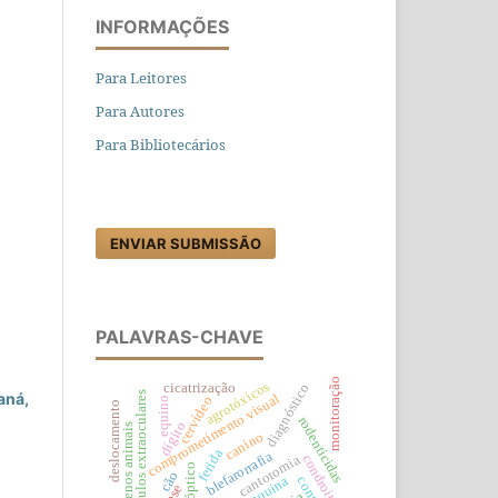
INFORMAÇÕES
Para Leitores
Para Autores
Para Bibliotecários
ENVIAR SUBMISSÃO
PALAVRAS-CHAVE
monitoração
agrotóxicos
cicatrização
diagnóstico
aná,
músculos extraoculares
comprometimento visual
cervídeo
equino
deslocamento
rodenticidas
dígito
pequenos animais
canino
ferida
blefarorrafia
condroitina
cantotomia
cão