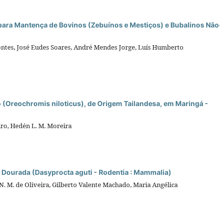
para Mantença de Bovinos (Zebuínos e Mestiços) e Bubalinos Não
Fontes, José Eudes Soares, André Mendes Jorge, Luís Humberto
o (Oreochromis niloticus), de Origem Tailandesa, em Maringá -
iro, Hedén L. M. Moreira
a Dourada (Dasyprocta aguti - Rodentia : Mammalia)
N. M. de Oliveira, Gilberto Valente Machado, Maria Angélica