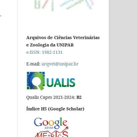
nervo óptico
cauda equina
contenção
zoonose
toxicologia
-
Arquivos de Ciências Veterinárias
e Zoologia da UNIPAR
e-ISSN: 1982-1131
E-mail:
arqvet@unipar.br
Qualis Capes 2021-2024:
B2
Índice H5 (Google Scholar)