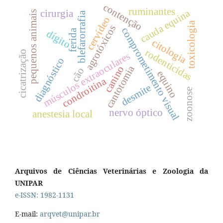
contenção
ruminantes
cauda equina
cirurgia
pequenos animais
blefarorrafia
cervídeo
toxicologia
agrotóxicos
comprometimento visual
ferida
dígito
citologia
rodenticidas
cicatrização
músculos extraoculares
diagnóstico
cantotomia
canino
cão
equino
condroitina
desmite
zoonose
nervo óptico
anestesia local
Arquivos de Ciências Veterinárias e Zoologia da
UNIPAR
e-ISSN: 1982-1131
E-mail:
arqvet@unipar.br