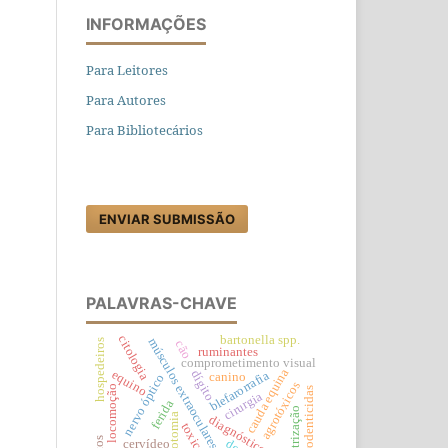
INFORMAÇÕES
Para Leitores
Para Autores
Para Bibliotecários
ENVIAR SUBMISSÃO
PALAVRAS-CHAVE
citologia
bartonella spp.
músculos extraoculares
hospedeiros
cão
ruminantes
comprometimento visual
cauda equina
equino
dígito
blefarorrafia
canino
nervo óptico
agrotóxicos
locomoção
rodenticidas
cirurgia
ferida
cicatrização
cantotomia
diagnóstico
cervídeo