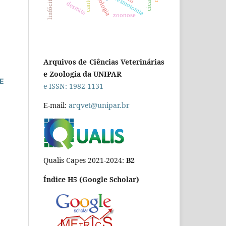
toxicologia
linfócitos
desmotomia
desmite
zoonose
Arquivos de Ciências Veterinárias
e Zoologia da UNIPAR
E
e-ISSN: 1982-1131
E-mail:
arqvet@unipar.br
Qualis Capes 2021-2024:
B2
Índice H5 (Google Scholar)