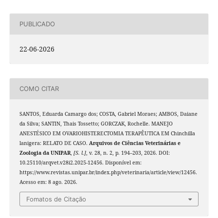
PUBLICADO
22-06-2026
COMO CITAR
SANTOS, Eduarda Camargo dos; COSTA, Gabriel Moraes; AMBOS, Daiane
da Silva; SANTIN, Thais Tossetto; GORCZAK, Rochelle. MANEJO
ANESTÉSICO EM OVARIOHISTERECTOMIA TERAPÊUTICA EM Chinchilla
lanigera: RELATO DE CASO.
Arquivos de Ciências Veterinárias e
Zoologia da UNIPAR
,
[S. l.]
, v. 28, n. 2, p. 194–203, 2026. DOI:
10.25110/arqvet.v28i2.2025-12456. Disponível em:
https://www.revistas.unipar.br/index.php/veterinaria/article/view/12456.
Acesso em: 8 ago. 2026.
Fomatos de Citação