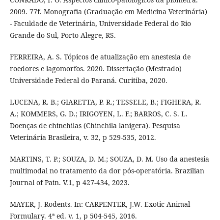
2009. 77f. Monografia (Graduação em Medicina Veterinária)
- Faculdade de Veterinária, Universidade Federal do Rio
Grande do Sul, Porto Alegre, RS.
FERREIRA, A. S. Tópicos de atualização em anestesia de
roedores e lagomorfos. 2020. Dissertação (Mestrado)
Universidade Federal do Paraná. Curitiba, 2020.
LUCENA, R. B.; GIARETTA, P. R.; TESSELE, B.; FIGHERA, R.
A.; KOMMERS, G. D.; IRIGOYEN, L. F.; BARROS, C. S. L.
Doenças de chinchilas (Chinchila lanigera). Pesquisa
Veterinária Brasileira, v. 32, p 529-535, 2012.
MARTINS, T. P.; SOUZA, D. M.; SOUZA, D. M. Uso da anestesia
multimodal no tratamento da dor pós-operatória. Brazilian
Journal of Pain. V.1, p 427-434, 2023.
MAYER, J. Rodents. In: CARPENTER, J.W. Exotic Animal
Formulary. 4ª ed. v. 1, p 504-545, 2016.