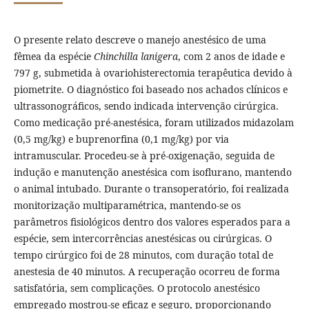
O presente relato descreve o manejo anestésico de uma
fêmea da espécie
Chinchilla lanigera
, com 2 anos de idade e
797 g, submetida à ovariohisterectomia terapêutica devido à
piometrite. O diagnóstico foi baseado nos achados clínicos e
ultrassonográficos, sendo indicada intervenção cirúrgica.
Como medicação pré-anestésica, foram utilizados midazolam
(0,5 mg/kg) e buprenorfina (0,1 mg/kg) por via
intramuscular. Procedeu-se à pré-oxigenação, seguida de
indução e manutenção anestésica com isoflurano, mantendo
o animal intubado. Durante o transoperatório, foi realizada
monitorização multiparamétrica, mantendo-se os
parâmetros fisiológicos dentro dos valores esperados para a
espécie, sem intercorrências anestésicas ou cirúrgicas. O
tempo cirúrgico foi de 28 minutos, com duração total de
anestesia de 40 minutos. A recuperação ocorreu de forma
satisfatória, sem complicações. O protocolo anestésico
empregado mostrou-se eficaz e seguro, proporcionando