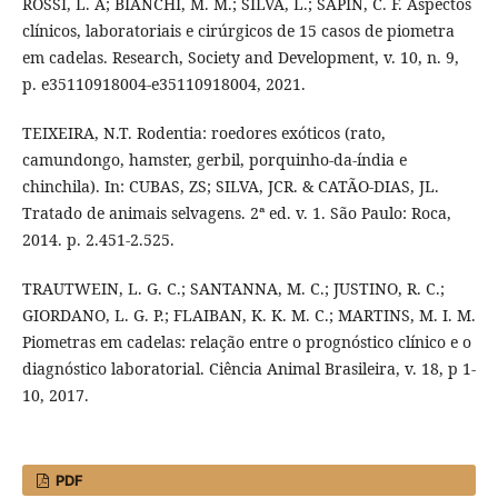
ROSSI, L. A; BIANCHI, M. M.; SILVA, L.; SAPIN, C. F. Aspectos
clínicos, laboratoriais e cirúrgicos de 15 casos de piometra
em cadelas. Research, Society and Development, v. 10, n. 9,
p. e35110918004-e35110918004, 2021.
TEIXEIRA, N.T. Rodentia: roedores exóticos (rato,
camundongo, hamster, gerbil, porquinho-da-índia e
chinchila). In: CUBAS, ZS; SILVA, JCR. & CATÃO-DIAS, JL.
Tratado de animais selvagens. 2ª ed. v. 1. São Paulo: Roca,
2014. p. 2.451-2.525.
TRAUTWEIN, L. G. C.; SANTANNA, M. C.; JUSTINO, R. C.;
GIORDANO, L. G. P.; FLAIBAN, K. K. M. C.; MARTINS, M. I. M.
Piometras em cadelas: relação entre o prognóstico clínico e o
diagnóstico laboratorial. Ciência Animal Brasileira, v. 18, p 1-
10, 2017.
PDF