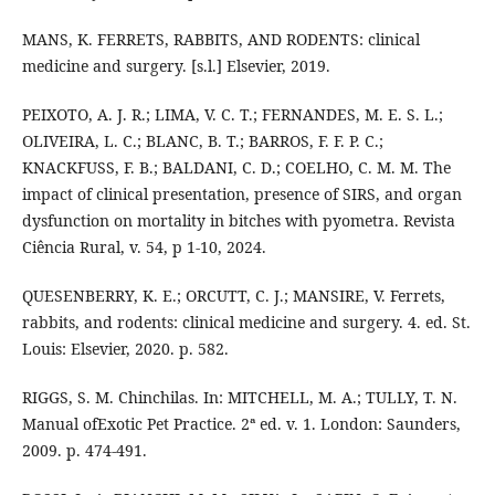
MANS, K. FERRETS, RABBITS, AND RODENTS: clinical
medicine and surgery. [s.l.] Elsevier, 2019.
PEIXOTO, A. J. R.; LIMA, V. C. T.; FERNANDES, M. E. S. L.;
OLIVEIRA, L. C.; BLANC, B. T.; BARROS, F. F. P. C.;
KNACKFUSS, F. B.; BALDANI, C. D.; COELHO, C. M. M. The
impact of clinical presentation, presence of SIRS, and organ
dysfunction on mortality in bitches with pyometra. Revista
Ciência Rural, v. 54, p 1-10, 2024.
QUESENBERRY, K. E.; ORCUTT, C. J.; MANSIRE, V. Ferrets,
rabbits, and rodents: clinical medicine and surgery. 4. ed. St.
Louis: Elsevier, 2020. p. 582.
RIGGS, S. M. Chinchilas. In: MITCHELL, M. A.; TULLY, T. N.
Manual ofExotic Pet Practice. 2ª ed. v. 1. London: Saunders,
2009. p. 474-491.