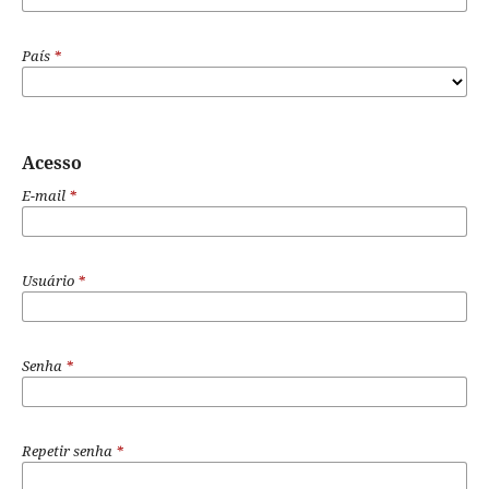
País
*
Acesso
E-mail
*
Usuário
*
Senha
*
Repetir senha
*