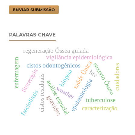
ENVIAR SUBMISSÃO
PALAVRAS-CHAVE
regeneração Óssea guiada
vigilância epidemiológica
enfermagem
saúde Única
enxerto Ósseo
cistos odontogênicos
cuidadores
fitoterapia
biópsia
hiv
cistos residuais
epidemiologia
análise espacial
weather
fascioliasis
gravidez
tuberculose
caracterização