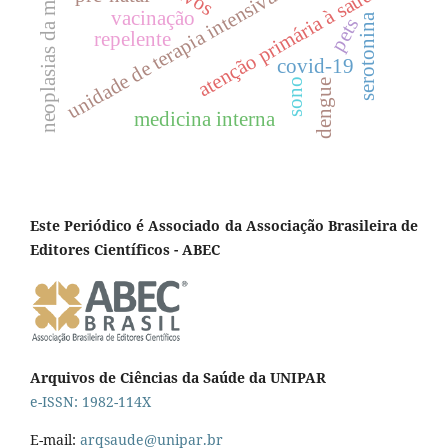
neoplasias da mama
atenção primária à saúde
unidade de terapia intensiva
vacinação
serotonina
pets
repelente
covid-19
sono
dengue
medicina interna
Este Periódico é Associado da Associação Brasileira de
Editores Científicos - ABEC
Arquivos de Ciências da Saúde da UNIPAR
e-ISSN: 1982-114X
E-mail:
arqsaude@unipar.br