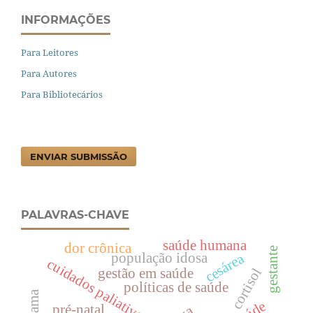
INFORMAÇÕES
Para Leitores
Para Autores
Para Bibliotecários
ENVIAR SUBMISSÃO
PALAVRAS-CHAVE
saúde humana
dor crônica
gestante
cesárea
população idosa
cuidados paliativos
cortisol
gestão em saúde
políticas de saúde
pré-natal