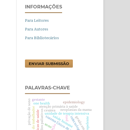
INFORMAÇÕES
Para Leitores
Para Autores
Para Bibliotecários
ENVIAR SUBMISSÃO
PALAVRAS-CHAVE
gestante
privação de sono
epidemiology
one health
atenção primária à saúde
saúde do trabalhador
neoplasias da mama
cesárea
cuidados paliativos
políticas de saúde
unidade de terapia intensiva
saúde humana
sistema Único de saúde
pets
infectologia
gestão em saúde
repelente
sono