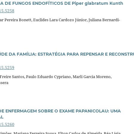
 DE FUNGOS ENDOFÍTICOS DE Piper glabratum Kunth
15.5258
ar Pereira Bonett, Euclides Lara Cardozo Júnior, Juliana Bernardi-
ÚDE DA FAMÍLIA: ESTRATÉGIA PARA REPENSAR E RECONSTR
15.5259
 Freire Santos, Paulo Eduardo Cypriano, Marli Garcia Moreno,
ssera
DE ENFERMAGEM SOBRE O EXAME PAPANICOLAU: UMA
AL
15.5260
imões, Mariana Ferreira Sousa, Elton Carlos de Almeida, Réa Lígia