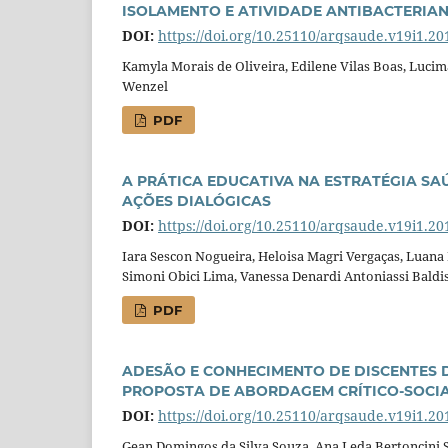
ISOLAMENTO E ATIVIDADE ANTIBACTERIANA
DOI:
https://doi.org/10.25110/arqsaude.v19i1.20
Kamyla Morais de Oliveira, Edilene Vilas Boas, Lucim
Wenzel
PDF
A PRÁTICA EDUCATIVA NA ESTRATÉGIA SA
AÇÕES DIALÓGICAS
DOI:
https://doi.org/10.25110/arqsaude.v19i1.20
Iara Sescon Nogueira, Heloisa Magri Vergaças, Luana
Simoni Obici Lima, Vanessa Denardi Antoniassi Baldi
PDF
ADESÃO E CONHECIMENTO DE DISCENTES 
PROPOSTA DE ABORDAGEM CRÍTICO-SOCI
DOI:
https://doi.org/10.25110/arqsaude.v19i1.20
Gean Domingos da Silva Souza, Ana Leda Bertoncini S