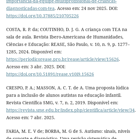
importancia-da-equipe-multiprofissional-de-criancas-
diagnosticadas-com-tea
. Acesso em: 24 nov 2025. DOI:
https://doi.org/10.37885/210705226
COSTA, R. P. da; COUTINHO, D. J. G. A criança com TEA na
sala de aula. Revista Ibero-Americana de Humanidades,
Ciências e Educação: REASE, São Paulo, v. 10, n. 9, p. 1277–
1285, 2024. Disponível em:
https://periodicorease.pro.br/rease/article/view/15626
.
Acesso em: 3 abr. 2025. DOI:
https://doi.org/10.51891/rease.v10i9.15626
CRESPO, P. A.; MASSON, A. C. T. de A. Uma proposta lúdica
para a inclusão de alunos autistas na educação infantil.
Revista Científica SMG, v. 7, n. 2, 2019. Disponível em:
https://revista.smg.edu.br/index.php/cientifica/article/view/34
.
Acesso em: 7 abr. 2025.
FARIA, M. E. V de; BORBA, M. G de S. Autismo: sinais, níveis
de suporte e diagnóstico- Uma revisão sistemática de