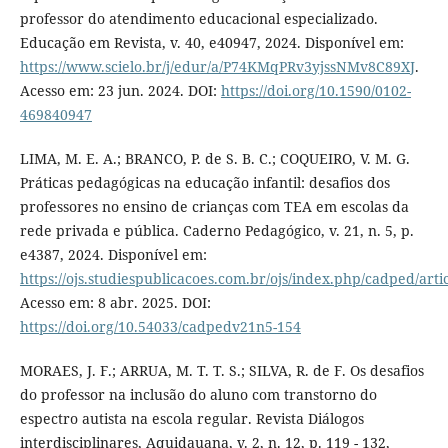
professor do atendimento educacional especializado.
Educação em Revista, v. 40, e40947, 2024. Disponível em:
https://www.scielo.br/j/edur/a/P74KMqPRv3yjssNMv8C89XJ
.
Acesso em: 23 jun. 2024. DOI:
https://doi.org/10.1590/0102-
469840947
LIMA, M. E. A.; BRANCO, P. de S. B. C.; COQUEIRO, V. M. G.
Práticas pedagógicas na educação infantil: desafios dos
professores no ensino de crianças com TEA em escolas da
rede privada e pública. Caderno Pedagógico, v. 21, n. 5, p.
e4387, 2024. Disponível em:
https://ojs.studiespublicacoes.com.br/ojs/index.php/cadped/arti
Acesso em: 8 abr. 2025. DOI:
https://doi.org/10.54033/cadpedv21n5-154
MORAES, J. F.; ARRUA, M. T. T. S.; SILVA, R. de F. Os desafios
do professor na inclusão do aluno com transtorno do
espectro autista na escola regular. Revista Diálogos
interdisciplinares, Aquidauana, v. 2, n. 12, p. 119 - 132,