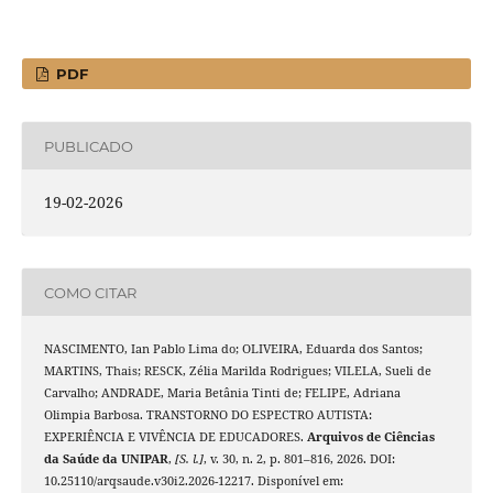
PDF
PUBLICADO
19-02-2026
COMO CITAR
NASCIMENTO, Ian Pablo Lima do; OLIVEIRA, Eduarda dos Santos;
MARTINS, Thais; RESCK, Zélia Marilda Rodrigues; VILELA, Sueli de
Carvalho; ANDRADE, Maria Betânia Tinti de; FELIPE, Adriana
Olimpia Barbosa. TRANSTORNO DO ESPECTRO AUTISTA:
EXPERIÊNCIA E VIVÊNCIA DE EDUCADORES.
Arquivos de Ciências
da Saúde da UNIPAR
,
[S. l.]
, v. 30, n. 2, p. 801–816, 2026. DOI:
10.25110/arqsaude.v30i2.2026-12217. Disponível em: