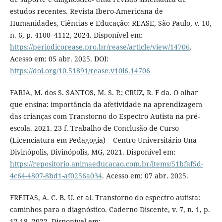
estudos recentes. Revista Ibero-Americana de
Humanidades, Ciências e Educação: REASE, São Paulo, v. 10,
n. 6, p. 4100–4112, 2024. Disponível em:
https://periodicorease.pro.br/rease/article/view/14706
.
Acesso em: 05 abr. 2025. DOI:
https://doi.org/10.51891/rease.v10i6.14706
FARIA, M. dos S. SANTOS, M. S. P.; CRUZ, R. F da. O olhar
que ensina: importância da afetividade na aprendizagem
das crianças com Transtorno do Espectro Autista na pré-
escola. 2021. 23 f. Trabalho de Conclusão de Curso
(Licenciatura em Pedagogia) – Centro Universitário Una
Divinópolis, Divinópolis, MG, 2021. Disponível em:
https://repositorio.animaeducacao.com.br/items/51bfaf5d-
4c64-4807-8bd1-af0256a034
. Acesso em: 07 abr. 2025.
FREITAS, A. C. B. U. et al. Transtorno do espectro autista:
caminhos para o diagnóstico. Caderno Discente, v. 7, n. 1, p.
12-18, 2022. Disponível em: