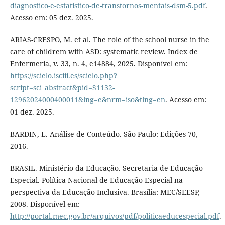
diagnostico-e-estatistico-de-transtornos-mentais-dsm-5.pdf
.
Acesso em: 05 dez. 2025.
ARIAS-CRESPO, M. et al. The role of the school nurse in the
care of childrem with ASD: systematic review. Index de
Enfermeria, v. 33, n. 4, e14884, 2025. Disponível em:
https://scielo.isciii.es/scielo.php?
script=sci_abstract&pid=S1132-
12962024000400011&lng=e&nrm=iso&tlng=en
. Acesso em:
01 dez. 2025.
BARDIN, L. Análise de Conteúdo. São Paulo: Edições 70,
2016.
BRASIL. Ministério da Educação. Secretaria de Educação
Especial. Política Nacional de Educação Especial na
perspectiva da Educação Inclusiva. Brasília: MEC/SEESP,
2008. Disponível em:
http://portal.mec.gov.br/arquivos/pdf/politicaeducespecial.pdf
.