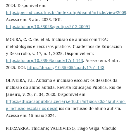
2024. Disponível em:
https://periodicos.ufms.br/index.php/deaint/article/view/2009
.
Acesso em: 5 abr. 2025. DOI:
https://doi.org/10.55028/gepfip.v2i12.20091
MOURA, C. C. de. et al. Inclusão de alunos com TEA:
metodologias e recursos práticos. Cuadernos de Educación
y Desarrollo, v. 17, n. 1, 2025. Disponível em:
https://doi.org/10.55905/cuadv17n1-143
. Acesso em: 4 abr.
2025. DOI:
https://doi.org/10.55905/cuadv17n1-143
OLIVEIRA, F.L. Autismo e inclusão escolar: os desafios da
inclusão do aluno autista. Revista Educação Pública, Rio de
Janeiro, v. 20, n. 34, 2020. Disponível em:
https://educacaopublica.cecierj.edu.br/artigos/20/34/autismo-
e-inclusao-escolar-os-desaf
ios-da-inclusao-do-aluno-autista.
Acesso em: 15 maio 2024.
PIECZARKA, Thiciane; VALDIVIESO, Tiago Veiga. Vínculo