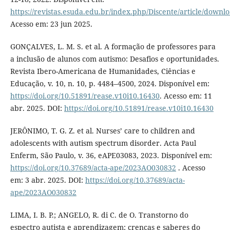
https://revistas.esuda.edu.br/index.php/Discente/article/downl
Acesso em: 23 jun 2025.
GONÇALVES, L. M. S. et al. A formação de professores para
a inclusão de alunos com autismo: Desafios e oportunidades.
Revista Ibero-Americana de Humanidades, Ciências e
Educação, v. 10, n. 10, p. 4484–4500, 2024. Disponível em:
https://doi.org/10.51891/rease.v10i10.16430
. Acesso em: 11
abr. 2025. DOI:
https://doi.org/10.51891/rease.v10i10.16430
JERÔNIMO, T. G. Z. et al. Nurses’ care to children and
adolescents with autism spectrum disorder. Acta Paul
Enferm, São Paulo, v. 36, eAPE03083, 2023. Disponível em:
https://doi.org/10.37689/acta-ape/2023AO030832
. Acesso
em: 3 abr. 2025. DOI:
https://doi.org/10.37689/acta-
ape/2023AO030832
LIMA, I. B. P.; ANGELO, R. di C. de O. Transtorno do
espectro autista e aprendizagem: crenças e saberes do