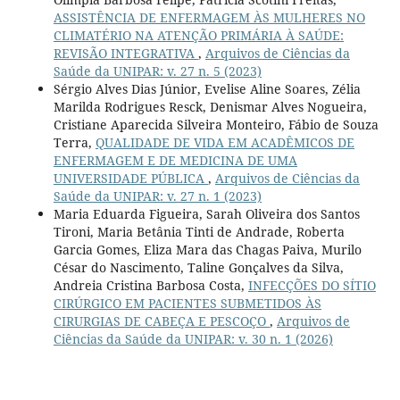
ASSISTÊNCIA DE ENFERMAGEM ÀS MULHERES NO
CLIMATÉRIO NA ATENÇÃO PRIMÁRIA À SAÚDE:
REVISÃO INTEGRATIVA
,
Arquivos de Ciências da
Saúde da UNIPAR: v. 27 n. 5 (2023)
Sérgio Alves Dias Júnior, Evelise Aline Soares, Zélia
Marilda Rodrigues Resck, Denismar Alves Nogueira,
Cristiane Aparecida Silveira Monteiro, Fábio de Souza
Terra,
QUALIDADE DE VIDA EM ACADÊMICOS DE
ENFERMAGEM E DE MEDICINA DE UMA
UNIVERSIDADE PÚBLICA
,
Arquivos de Ciências da
Saúde da UNIPAR: v. 27 n. 1 (2023)
Maria Eduarda Figueira, Sarah Oliveira dos Santos
Tironi, Maria Betânia Tinti de Andrade, Roberta
Garcia Gomes, Eliza Mara das Chagas Paiva, Murilo
César do Nascimento, Taline Gonçalves da Silva,
Andreia Cristina Barbosa Costa,
INFECÇÕES DO SÍTIO
CIRÚRGICO EM PACIENTES SUBMETIDOS ÀS
CIRURGIAS DE CABEÇA E PESCOÇO
,
Arquivos de
Ciências da Saúde da UNIPAR: v. 30 n. 1 (2026)