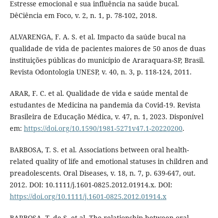
Estresse emocional e sua influência na saúde bucal.
DêCiência em Foco, v. 2, n. 1, p. 78-102, 2018.
ALVARENGA, F. A. S. et al. Impacto da saúde bucal na
qualidade de vida de pacientes maiores de 50 anos de duas
instituições públicas do município de Araraquara-SP, Brasil.
Revista Odontologia UNESP, v. 40, n. 3, p. 118-124, 2011.
ARAR, F. C. et al. Qualidade de vida e saúde mental de
estudantes de Medicina na pandemia da Covid-19. Revista
Brasileira de Educação Médica, v. 47, n. 1, 2023. Disponível
em:
https://doi.org/10.1590/1981-5271v47.1-20220200
.
BARBOSA, T. S. et al. Associations between oral health-
related quality of life and emotional statuses in children and
preadolescents. Oral Diseases, v. 18, n. 7, p. 639-647, out.
2012. DOI: 10.1111/j.1601-0825.2012.01914.x. DOI:
https://doi.org/10.1111/j.1601-0825.2012.01914.x
BARBOSA, T. de S. et al. The relationship between oral