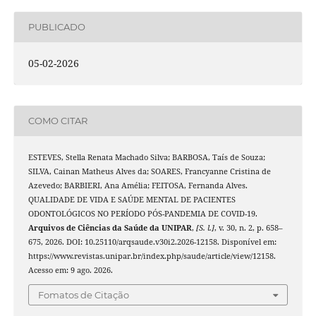
PUBLICADO
05-02-2026
COMO CITAR
ESTEVES, Stella Renata Machado Silva; BARBOSA, Taís de Souza;
SILVA, Cainan Matheus Alves da; SOARES, Francyanne Cristina de
Azevedo; BARBIERI, Ana Amélia; FEITOSA, Fernanda Alves.
QUALIDADE DE VIDA E SAÚDE MENTAL DE PACIENTES
ODONTOLÓGICOS NO PERÍODO PÓS-PANDEMIA DE COVID-19.
Arquivos de Ciências da Saúde da UNIPAR
,
[S. l.]
, v. 30, n. 2, p. 658–
675, 2026. DOI: 10.25110/arqsaude.v30i2.2026-12158. Disponível em:
https://www.revistas.unipar.br/index.php/saude/article/view/12158.
Acesso em: 9 ago. 2026.
Fomatos de Citação