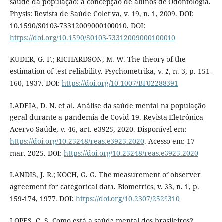
saúde da população: a concepção de alunos de Odontologia.
Physis: Revista de Saúde Coletiva, v. 19, n. 1, 2009. DOI:
10.1590/S0103-73312009000100010. DOI:
https://doi.org/10.1590/S0103-73312009000100010
KUDER, G. F.; RICHARDSON, M. W. The theory of the
estimation of test reliability. Psychometrika, v. 2, n. 3, p. 151-
160, 1937. DOI:
https://doi.org/10.1007/BF02288391
LADEIA, D. N. et al. Análise da saúde mental na população
geral durante a pandemia de Covid-19. Revista Eletrônica
Acervo Saúde, v. 46, art. e3925, 2020. Disponível em:
https://doi.org/10.25248/reas.e3925.2020
. Acesso em: 17
mar. 2025. DOI:
https://doi.org/10.25248/reas.e3925.2020
LANDIS, J. R.; KOCH, G. G. The measurement of observer
agreement for categorical data. Biometrics, v. 33, n. 1, p.
159-174, 1977. DOI:
https://doi.org/10.2307/2529310
LOPES, C. S. Como está a saúde mental dos brasileiros?