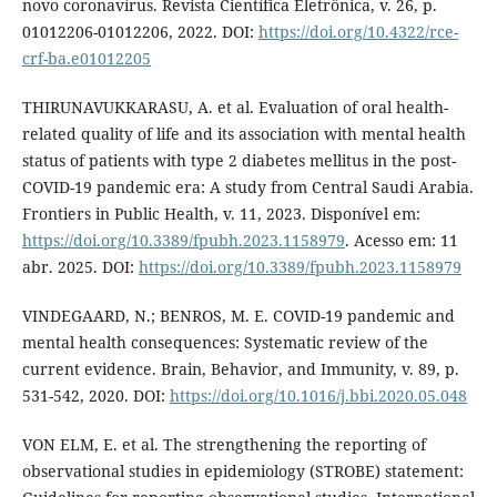
novo coronavírus. Revista Científica Eletrônica, v. 26, p.
01012206-01012206, 2022. DOI:
https://doi.org/10.4322/rce-
crf-ba.e01012205
THIRUNAVUKKARASU, A. et al. Evaluation of oral health-
related quality of life and its association with mental health
status of patients with type 2 diabetes mellitus in the post-
COVID-19 pandemic era: A study from Central Saudi Arabia.
Frontiers in Public Health, v. 11, 2023. Disponível em:
https://doi.org/10.3389/fpubh.2023.1158979
. Acesso em: 11
abr. 2025. DOI:
https://doi.org/10.3389/fpubh.2023.1158979
VINDEGAARD, N.; BENROS, M. E. COVID-19 pandemic and
mental health consequences: Systematic review of the
current evidence. Brain, Behavior, and Immunity, v. 89, p.
531-542, 2020. DOI:
https://doi.org/10.1016/j.bbi.2020.05.048
VON ELM, E. et al. The strengthening the reporting of
observational studies in epidemiology (STROBE) statement: