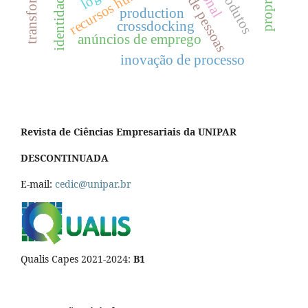
gestão de pessoas
recursos humanos
identidade
production
crossdocking
anúncios de emprego
inovação de processo
Revista de Ciências Empresariais da UNIPAR
DESCONTINUADA
E-mail:
cedic@unipar.br
Qualis Capes 2021-2024:
B1