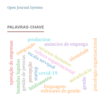
Open Journal Systems
PALAVRAS-CHAVE
production
psicologia organizacional
operação de empresas
integração
anúncios de emprego
recursos humanos
identidade
cultura organizacional
escala servqual
gestão de pessoas
humulus lupulus
percepção
autoeficácia
startup
covid-19
bibliometria
gestão
linguagem
softwares de gestão