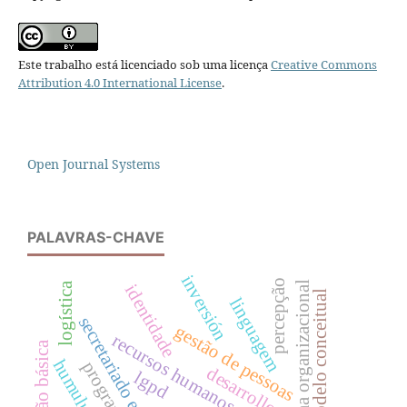
Este trabalho está licenciado sob uma licença
Creative Commons
Attribution 4.0 International License
.
Open Journal Systems
PALAVRAS-CHAVE
inversión
percepção
clima organizacional
logística
identidade
modelo conceitual
linguagem
secretariado executivo
gestão de pessoas
recursos humanos
educação básica
programa 5s
desarrollo
lgpd