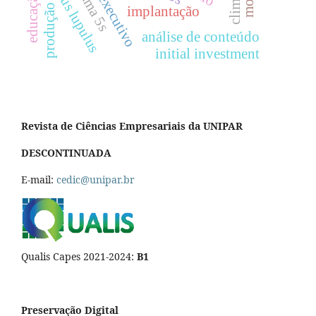
humulus lupulus
produção
implantação
análise de conteúdo
initial investment
Revista de Ciências Empresariais da UNIPAR
DESCONTINUADA
E-mail:
cedic@unipar.br
Qualis Capes 2021-2024:
B1
Preservação Digital