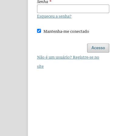
Senha
*
Esqueceu a senha?
Mantenha-me conectado
Acesso
Não é um usuário? Registre-se no
site