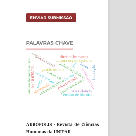
ENVIAR SUBMISSÃO
PALAVRAS-CHAVE
cognição social
direitos humanos
cultura organizacional
ensino de matemática
políticas públicas
jogos
arte
inovação
lei 10.639/03
gestão urbana
poder público
covid-19
sociabilidade
lúcifer
subjetividade
pentecostalismo
urbanismo tático
saúde
identidade
terceirização
ensino de história
AKRÓPOLIS - Revista de Ciências
Humanas da UNIPAR