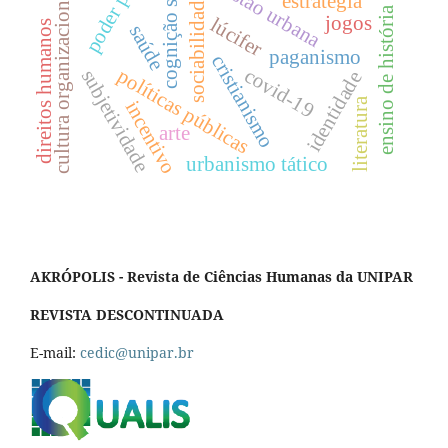
cognição social
gestão urbana
cultura organizacional
estratégia
sociabilidade
ensino de história
jogos
lúcifer
direitos humanos
saúde
paganismo
cristianismo
covid-19
políticas públicas
subjetividade
identidade
literatura
incentivo
arte
urbanismo tático
AKRÓPOLIS - Revista de Ciências Humanas da UNIPAR
REVISTA DESCONTINUADA
E-mail:
cedic@unipar.br