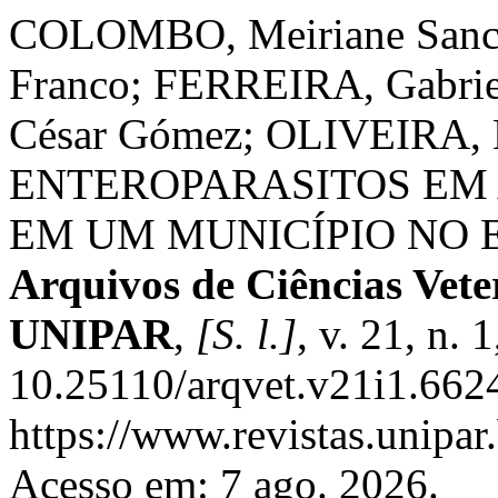
COLOMBO, Meiriane Sanc
Franco; FERREIRA, Gabri
César Gómez; OLIVEIRA, K
ENTEROPARASITOS EM A
EM UM MUNICÍPIO NO 
Arquivos de Ciências Vete
UNIPAR
,
[S. l.]
, v. 21, n. 
10.25110/arqvet.v21i1.6624
https://www.revistas.unipar.
Acesso em: 7 ago. 2026.