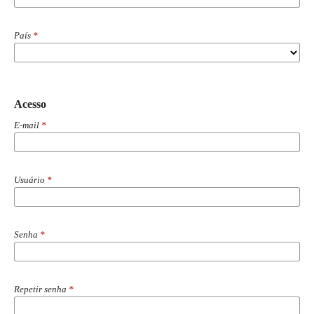
País
*
Acesso
E-mail
*
Usuário
*
Senha
*
Repetir senha
*